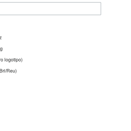
z
ng
o logotipo)
Bri/Reu)